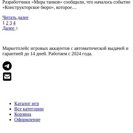
1.44
Разработчики «Мира танков» сообщили, что началось событие
«Конструкторское бюро», которое…
В
Читать далее
«Мире
1
2
3
4
танков»
Далее
стало
доступно
«Конструкторское
Маркетплейс игровых аккаунтов с автоматической выдачей и
бюро»
гарантией до 14 дней. Работаем с 2024 года.
МАГАЗИН
Каталог игр
Все категории
Корзина
Оформление
ПОМОЩЬ