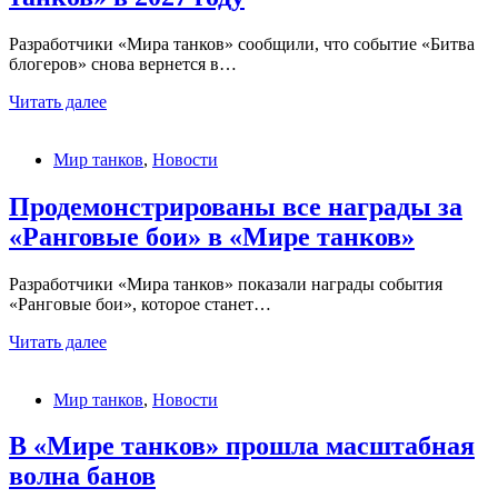
«Мире
танков»
Разработчики «Мира танков» сообщили, что событие «Битва
блогеров» снова вернется в…
«Битва
Читать далее
блогеров»
вернется
Мир танков
,
Новости
в
«Мир
танков»
Продемонстрированы все награды за
в
«Ранговые бои» в «Мире танков»
2027
году
Разработчики «Мира танков» показали награды события
«Ранговые бои», которое станет…
Продемонстрированы
Читать далее
все
награды
Мир танков
,
Новости
за
«Ранговые
бои»
В «Мире танков» прошла масштабная
в
волна банов
«Мире