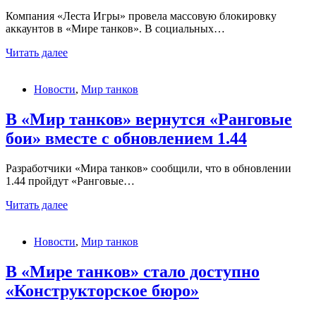
танков»
Компания «Леста Игры» провела массовую блокировку
аккаунтов в «Мире танков». В социальных…
В
Читать далее
«Мире
танков»
Новости
,
Мир танков
прошла
масштабная
волна
В «Мир танков» вернутся «Ранговые
банов
бои» вместе с обновлением 1.44
Разработчики «Мира танков» сообщили, что в обновлении
1.44 пройдут «Ранговые…
В
Читать далее
«Мир
танков»
Новости
,
Мир танков
вернутся
«Ранговые
бои»
В «Мире танков» стало доступно
вместе
«Конструкторское бюро»
с
обновлением