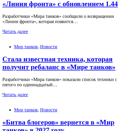
«Линия фронта» с обновлением 1.44
«Мире
танков»
Разработчики «Мира танков» сообщили о возвращении
«Линии фронта», которая появится…
В
Читать далее
«Мир
танков»
Мир танков
,
Новости
вернется
режим
«Линия
Стала известная техника, которая
фронта»
получит ребаланс в «Мире танков»
с
обновлением
1.44
Разработчики «Мира танков» показали список техники с
пятого по одиннадцатый…
Стала
Читать далее
известная
техника,
Мир танков
,
Новости
которая
получит
ребаланс
«Битва блогеров» вернется в «Мир
в
танков» в 2027 году