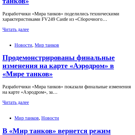
танков»
Разработчики «Мира танков» поделились техническими
характеристиками FV249 Castle из «Сборочного…
Продемонстрированы
Читать далее
технические
характеристики
Новости
,
Мир танков
FV249
Castle
в
Продемонстрированы финальные
«Мире
изменения на карте «Аэродром» в
танков»
«Мире танков»
Разработчики «Мира танков» показали финальные изменения
на карте «Аэродром», за…
Продемонстрированы
Читать далее
финальные
изменения
Мир танков
,
Новости
на
карте
«Аэродром»
В «Мир танков» вернется режим
в