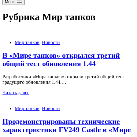
Меню
Рубрика
Мир танков
Мир танков
,
Новости
В «Мире танков» открылся третий
общий тест обновления 1.44
Разработчики «Мира танков» открыли третий общий тест
грядущего обновления 1.44.…
В
Читать далее
«Мире
танков»
Мир танков
,
Новости
открылся
третий
общий
Продемонстрированы технические
тест
характеристики FV249 Castle в «Мире
обновления
1.44