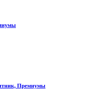
емиумы
ащитник, Премиумы