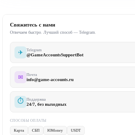
Свяжитесь с нами
Отвечаем быстро. Лучший способ — Telegram.
Telegram
✈
@GameAccountsSupportBot
Почта
✉
info@game-accounts.ru
Поддержка
⏱
24/7, без выходных
СПОСОБЫ ОПЛАТЫ
Карта
СБП
ЮMoney
USDT