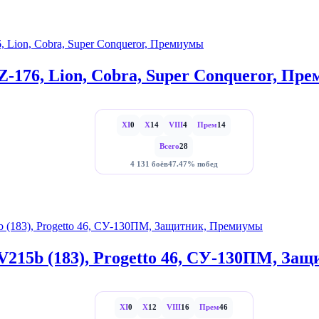
-176, Lion, Cobra, Super Conqueror, Пр
XI
0
X
14
VIII
4
Прем
14
Всего
28
4 131 боёв
47.47% побед
V215b (183), Progetto 46, СУ-130ПМ, З
XI
0
X
12
VIII
16
Прем
46