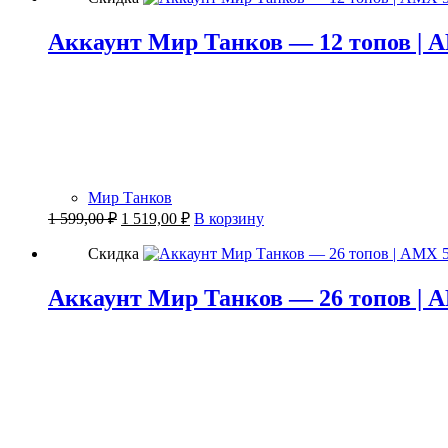
Аккаунт Мир Танков — 12 топов | A
Мир Танков
Первоначальная
Текущая
1 599,00
₽
1 519,00
₽
В корзину
цена
цена:
составляла
1
Скидка
1
519,00 ₽.
599,00 ₽.
Аккаунт Мир Танков — 26 топов | AM