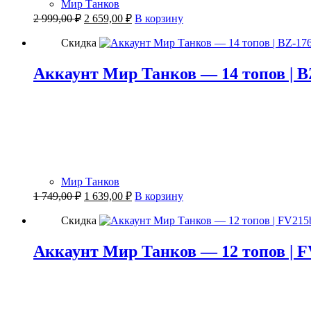
Мир Танков
Первоначальная
Текущая
2 999,00
₽
2 659,00
₽
В корзину
цена
цена:
составляла
2
Скидка
2
659,00 ₽.
999,00 ₽.
Аккаунт Мир Танков — 14 топов | BZ
Мир Танков
Первоначальная
Текущая
1 749,00
₽
1 639,00
₽
В корзину
цена
цена:
составляла
1
Скидка
1
639,00 ₽.
749,00 ₽.
Аккаунт Мир Танков — 12 топов | F