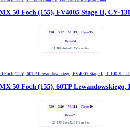
MX 50 Foch (155), FV4005 Stage II, СУ-
XI
0
X
12
VIII
19
Прем
35
Всего
51
11 304 боёв
46.25% побед
X 50 Foch (155), 60TP Lewandowskiego, 
XI
0
X
26
VIII
12
Прем
40
Всего
73
23 055 боёв
52.01% побед