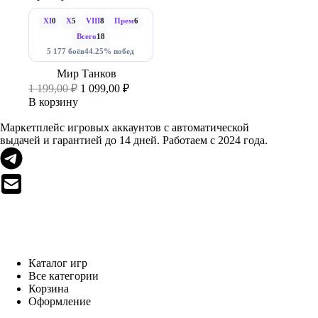
XI
0
X
5
VIII
8
Прем
6
Всего
18
5 177 боёв
44.25% побед
Мир Танков
Первоначальная
Текущая
1 199,00
₽
1 099,00
₽
цена
цена:
В корзину
составляла
1
1
099,00 ₽.
Маркетплейс игровых аккаунтов с автоматической
199,00 ₽.
выдачей и гарантией до 14 дней. Работаем с 2024 года.
МАГАЗИН
Каталог игр
Все категории
Корзина
Оформление