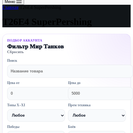
Меню
Главная
/
T26E4 SuperPershing
T26E4 SuperPershing
ПОДБОР АККАУНТА
Фильтр Мир Танков
Сбросить
Поиск
Цена от
Цена до
Топы X–XI
Прем техника
Победы
Боёв