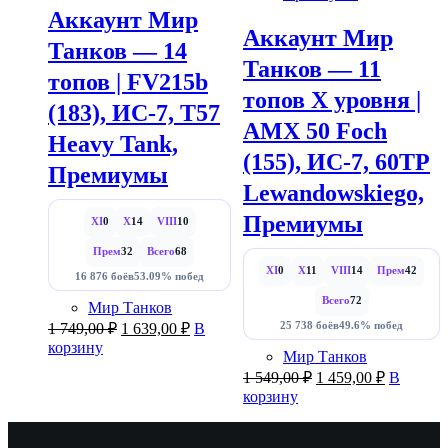
Аккаунт Мир
Аккаунт Мир
Танков — 14
Танков — 11
топов | FV215b
топов X уровня |
(183), ИС-7, T57
AMX 50 Foch
Heavy Tank,
(155), ИС-7, 60TP
Премиумы
Lewandowskiego,
Премиумы
XI
0
X
14
VIII
10
Прем
32
Всего
68
XI
0
X
11
VIII
14
Прем
42
16 876 боёв
53.09% побед
Всего
72
Мир Танков
Первоначальная
Текущая
1 749,00
₽
1 639,00
₽
В
25 738 боёв
49.6% побед
цена
цена:
корзину
Мир Танков
составляла
1
Первоначальная
Текущая
1 549,00
₽
1 459,00
₽
В
1
639,00 ₽.
цена
цена:
корзину
749,00 ₽.
составляла
1
1
459,00 ₽.