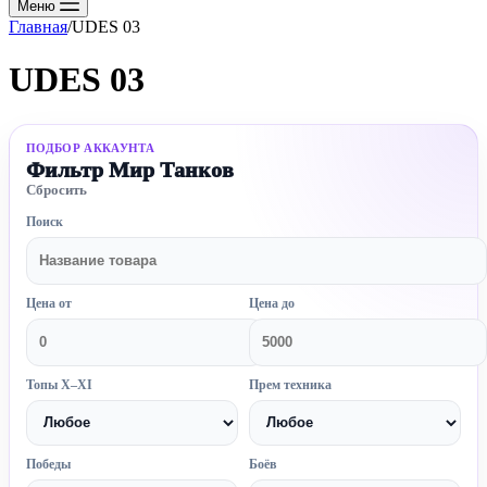
Меню
Главная
/
UDES 03
UDES 03
ПОДБОР АККАУНТА
Фильтр Мир Танков
Сбросить
Поиск
Цена от
Цена до
Топы X–XI
Прем техника
Победы
Боёв