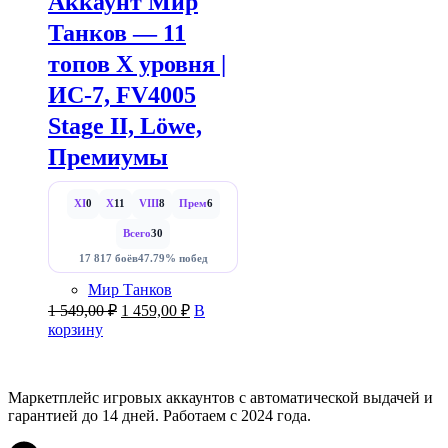
Аккаунт Мир
Танков — 11
топов X уровня |
ИС-7, FV4005
Stage II, Löwe,
Премиумы
XI
0
X
11
VIII
8
Прем
6
Всего
30
17 817 боёв
47.79% побед
Мир Танков
Первоначальная
Текущая
1 549,00
₽
1 459,00
₽
В
цена
цена:
корзину
составляла
1
1
459,00 ₽.
549,00 ₽.
Маркетплейс игровых аккаунтов с автоматической выдачей и
гарантией до 14 дней. Работаем с 2024 года.