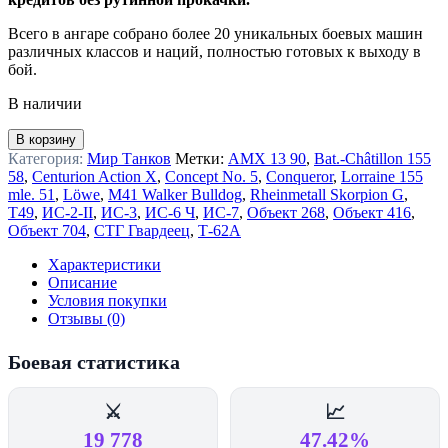
Всего в ангаре собрано более 20 уникальных боевых машин
различных классов и наций, полностью готовых к выходу в
бой.
В наличии
Количество
В корзину
товара
Категория:
Мир Танков
Метки:
AMX 13 90
,
Bat.-Châtillon 155
Аккаунт
58
,
Centurion Action X
,
Concept No. 5
,
Conqueror
,
Lorraine 155
Мир
mle. 51
,
Löwe
,
M41 Walker Bulldog
,
Rheinmetall Skorpion G
,
Танков
T49
,
ИС-2-II
,
ИС-3
,
ИС-6 Ч
,
ИС-7
,
Объект 268
,
Объект 416
,
—
Объект 704
,
СТГ Гвардеец
,
Т-62А
5
топов
Характеристики
|
Описание
ИС-7,
Условия покупки
Об.
Отзывы (0)
268,
Т-62А,
Боевая статистика
Об.
283,
Löwe,
⚔️
📈
ИС-6
19 778
47.42%
Ч,