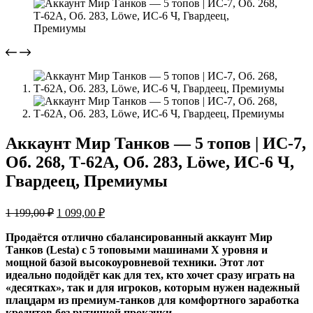
Аккаунт Мир Танков — 5 топов | ИС-7,
Об. 268, Т-62А, Об. 283, Löwe, ИС-6 Ч,
Гвардеец, Премиумы
Первоначальная
Текущая
1 199,00
₽
1 099,00
₽
цена
цена:
составляла
1
Продаётся отлично сбалансированный аккаунт Мир
1
Танков (Lesta) с 5 топовыми машинами X уровня и
099,00 ₽.
мощной базой высокоуровневой техники. Этот лот
199,00 ₽.
идеально подойдёт как для тех, кто хочет сразу играть на
«десятках», так и для игроков, которым нужен надежный
плацдарм из премиум-танков для комфортного заработка
кредитов без рутинной прокачки.