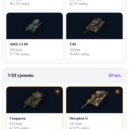
49.13% побед
42.5% побед
AMX 13 90
T49
106 боёв
19 боёв
37.74% побед
36.84% побед
VIII уровень
10 шт.
★
★
Гвардеец
Skorpion G
633 боёв
145 боёв
42.81% побед
42.07% побед