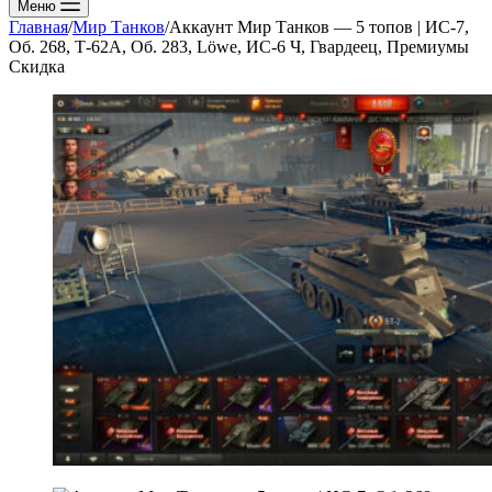
Меню
Главная
/
Мир Танков
/
Аккаунт Мир Танков — 5 топов | ИС-7,
Об. 268, Т-62А, Об. 283, Löwe, ИС-6 Ч, Гвардеец, Премиумы
Скидка