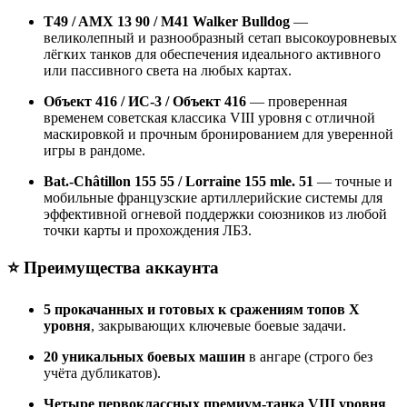
T49 / AMX 13 90 / M41 Walker Bulldog
—
великолепный и разнообразный сетап высокоуровневых
лёгких танков для обеспечения идеального активного
или пассивного света на любых картах.
Объект 416 / ИС-3 / Объект 416
— проверенная
временем советская классика VIII уровня с отличной
маскировкой и прочным бронированием для уверенной
игры в рандоме.
Bat.-Châtillon 155 55 / Lorraine 155 mle. 51
— точные и
мобильные французские артиллерийские системы для
эффективной огневой поддержки союзников из любой
точки карты и прохождения ЛБЗ.
⭐️ Преимущества аккаунта
5 прокачанных и готовых к сражениям топов X
уровня
, закрывающих ключевые боевые задачи.
20 уникальных боевых машин
в ангаре (строго без
учёта дубликатов).
Четыре первоклассных премиум-танка VIII уровня