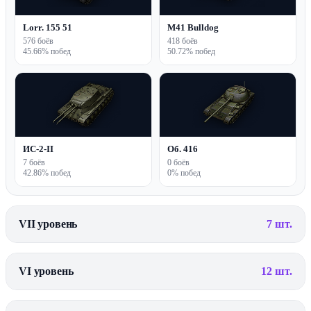
Lorr. 155 51
M41 Bulldog
576 боёв
418 боёв
45.66% побед
50.72% побед
ИС-2-II
Об. 416
7 боёв
0 боёв
42.86% побед
0% побед
VII уровень
7 шт.
VI уровень
12 шт.