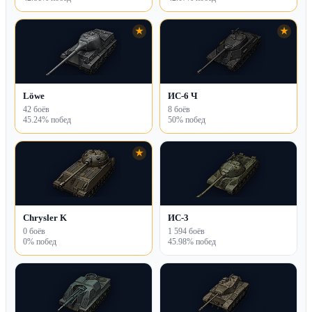
★
★
Löwe
ИС-6 Ч
42 боёв
8 боёв
45.24% побед
50% побед
★
Chrysler K
ИС-3
0 боёв
1 594 боёв
0% побед
45.98% побед