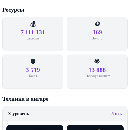
Ресурсы
💰
🪙
7 111 131
169
Серебро
Золото
🛡️
🌟
3 519
13 888
Боны
Свободный опыт
Техника в ангаре
X уровень
5 шт.