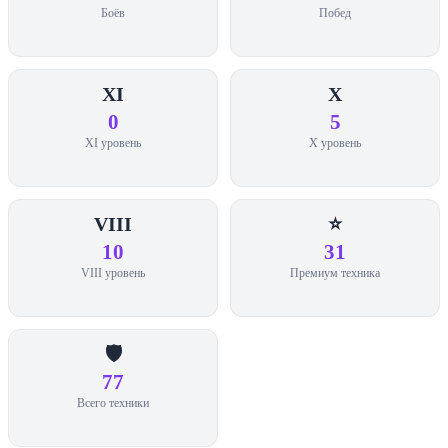
Гвардеец,
Боёв
Побед
Премиумы
XI
X
0
5
XI уровень
X уровень
VIII
⭐
10
31
VIII уровень
Премиум техника
🛡️
77
Всего техники