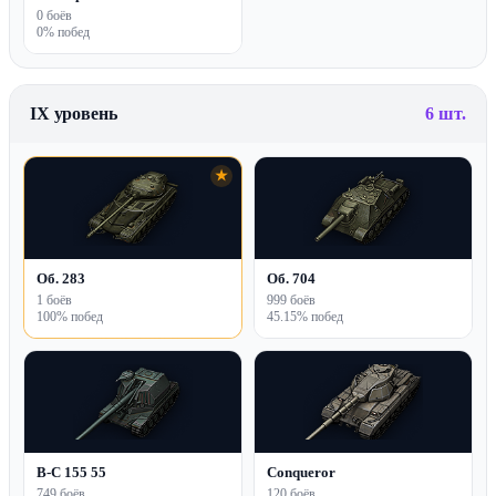
0 боёв
0% побед
IX уровень
6 шт.
★
Об. 283
Об. 704
1 боёв
999 боёв
100% побед
45.15% побед
B-C 155 55
Conqueror
749 боёв
120 боёв