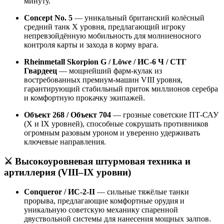
минуту.
Concept No. 5
— уникальный британский колёсный
средний танк X уровня, предлагающий игроку
непревзойдённую мобильность для молниеносного
контроля карты и захода в корму врага.
Rheinmetall Skorpion G / Löwe / ИС-6 Ч / СТГ
Гвардеец
— мощнейший фарм-кулак из
востребованных премиум-машин VIII уровня,
гарантирующий стабильный приток миллионов серебра
и комфортную прокачку экипажей.
Объект 268 / Объект 704
— грозные советские ПТ-САУ
(X и IX уровней), способные сокрушать противников
огромным разовым уроном и уверенно удерживать
ключевые направления.
⚔️ Высокоуровневая штурмовая техника и
артиллерия (VIII–IX уровни)
Conqueror / ИС-2-II
— сильные тяжёлые танки
прорыва, предлагающие комфортные орудия и
уникальную советскую механику спаренной
двуствольной системы для нанесения мощных залпов.