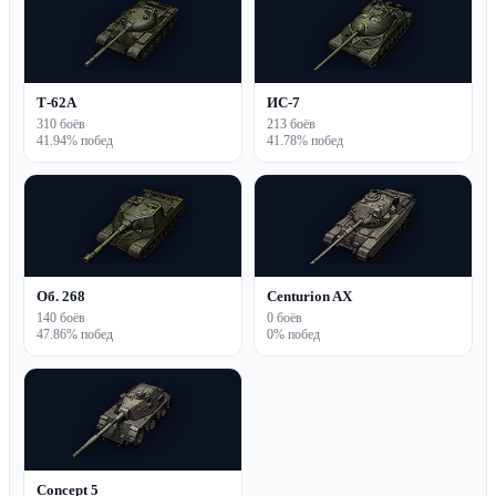
Т-62А
ИС-7
310 боёв
213 боёв
41.94% побед
41.78% побед
Об. 268
Centurion AX
140 боёв
0 боёв
47.86% побед
0% побед
Concept 5