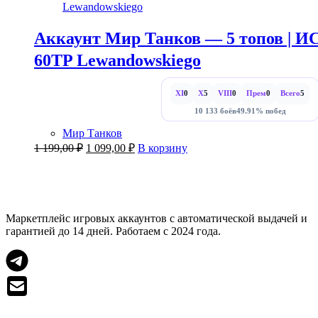
Аккаунт Мир Танков — 5 топов | ИС
60TP Lewandowskiego
XI
0
X
5
VIII
0
Прем
0
Всего
5
10 133 боёв
49.91% побед
Мир Танков
Первоначальная
Текущая
1 199,00
₽
1 099,00
₽
В корзину
цена
цена:
составляла
1
1
099,00 ₽.
199,00 ₽.
Маркетплейс игровых аккаунтов с автоматической выдачей и
гарантией до 14 дней. Работаем с 2024 года.