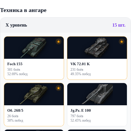
Техника в ангаре
X уровень
15 шт.
★
★
Foch 155
VK 72.01 K
501 боёв
231 боёв
52.69% побед
49.35% побед
★
Об. 268/5
Jg.Pz. E 100
26 боёв
797 боёв
50% побед
52.45% побед