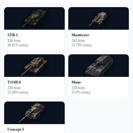
STB-1
Manticore
258 боёв
242 боёв
49.61% побед
55.79% побед
T110E4
Maus
230 боёв
229 боёв
53.48% побед
55.9% побед
Concept 5