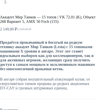
Аккаунт Мир Танков — 15 топов | VK 72.01 (K), Объект
268 Вариант 5, AMX 50 Foch (155)
2 149,00
₽
2 249,00
₽
Первоначальная
Текущая
цена
цена:
составляла
2
Продаётся прокачанный и богатый на редкую
2
149,00 ₽.
технику аккаунт Мир Танков (Lesta) с 15 топовыми
249,00 ₽.
машинами X уровня в ангаре. Этот лот станет
идеальным выбором как для коллекционеров, так и
для активных игроков, желающих сразу получить
доступ к самым мощным и эксклюзивным машинам
без многомесячной прокачки веток.
В ангаре собран внушительный атакующий кулак: от
сверхтяжёлых танков прорыва до редких акционных
ПТ-САУ и грозных штурмовых единиц.
В наличии