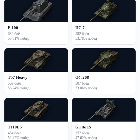
E 100
ИС-7
682 боёв
582 боёв
53.81% побед
53.78% побед
T57 Heavy
Об. 268
569 боёв
507 боёв
56.24% побед
53.06% побед
T110E5
Grille 15
454 боёв
357 боёв
52.42% побед
47.62% побед