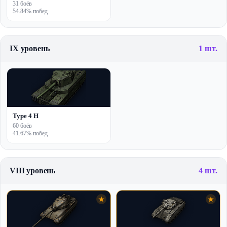
31 боёв
54.84% побед
IX уровень
1 шт.
Type 4 H
60 боёв
41.67% побед
VIII уровень
4 шт.
★
★