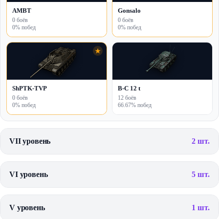
AMBT
Gonsalo
0 боёв
0 боёв
0% побед
0% побед
★
ShPTK-TVP
B-C 12 t
0 боёв
12 боёв
0% побед
66.67% побед
VII уровень
2 шт.
VI уровень
5 шт.
V уровень
1 шт.