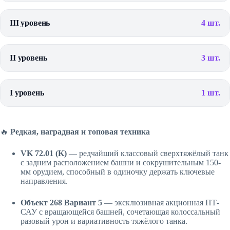
III уровень
4 шт.
II уровень
3 шт.
I уровень
1 шт.
🔥
Редкая, наградная и топовая техника
VK 72.01 (K)
— редчайший классовый сверхтяжёлый танк
с задним расположением башни и сокрушительным 150-
мм орудием, способный в одиночку держать ключевые
направления.
Объект 268 Вариант 5
— эксклюзивная акционная ПТ-
САУ с вращающейся башней, сочетающая колоссальный
разовый урон и вариативность тяжёлого танка.