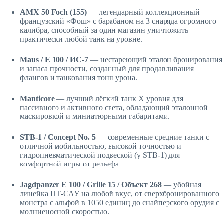
AMX 50 Foch (155)
— легендарный коллекционный
французский «Фош» с барабаном на 3 снаряда огромного
калибра, способный за один магазин уничтожить
практически любой танк на уровне.
Maus / E 100 / ИС-7
— нестареющий эталон бронирования
и запаса прочности, созданный для продавливания
флангов и танкования тонн урона.
Manticore
— лучший лёгкий танк X уровня для
пассивного и активного света, обладающий эталонной
маскировкой и миниатюрными габаритами.
STB-1 / Concept No. 5
— современные средние танки с
отличной мобильностью, высокой точностью и
гидропневматической подвеской (у STB-1) для
комфортной игры от рельефа.
Jagdpanzer E 100 / Grille 15 / Объект 268
— убойная
линейка ПТ-САУ на любой вкус, от сверхбронированного
монстра с альфой в 1050 единиц до снайперского орудия с
молниеносной скоростью.