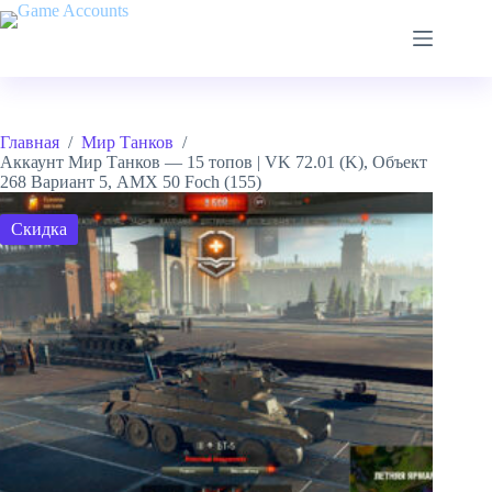
Перейти
к
сути
Главная
/
Мир Танков
/
Аккаунт Мир Танков — 15 топов | VK 72.01 (K), Объект
268 Вариант 5, AMX 50 Foch (155)
Скидка