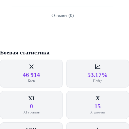
Отзывы (0)
Боевая статистика
⚔️
📈
46 914
53.17%
Боёв
Побед
XI
X
0
15
XI уровень
X уровень