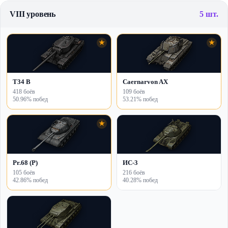
VIII уровень
5 шт.
★
★
T34 B
Caernarvon AX
418 боёв
109 боёв
50.96% побед
53.21% побед
★
Pr.68 (P)
ИС-3
105 боёв
216 боёв
42.86% побед
40.28% побед