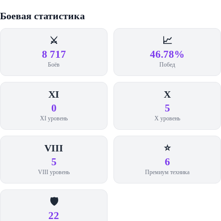
Боевая статистика
⚔️
📈
8 717
46.78%
Боёв
Побед
XI
X
0
5
XI уровень
X уровень
VIII
⭐
5
6
VIII уровень
Премиум техника
🛡️
22