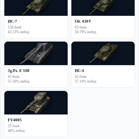
ИС-7
Об. 430У
150 боёв
63 боёв
43.33% побед
50.79% побед
Jg.Pz. E 100
ИС-4
45 боёв
42 боёв
55.56% побед
57.14% побед
FV4005
25 боёв
48% побед