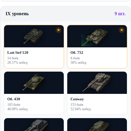
IX уровень
9 шт.
★
★
Latt Strf 120
Об. 752
14 боёв
6 боёв
28.57% побед
50% побед
Об. 430
Conway
183 боёв
153 боёв
48.09% побед
52.94% побед