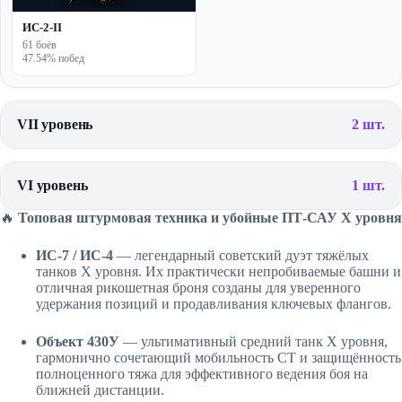
ИС-2-II
61 боёв
47.54% побед
VII уровень
2 шт.
VI уровень
1 шт.
🔥
Топовая штурмовая техника и убойные ПТ-САУ X уровня
ИС-7 / ИС-4
— легендарный советский дуэт тяжёлых
танков X уровня. Их практически непробиваемые башни и
отличная рикошетная броня созданы для уверенного
удержания позиций и продавливания ключевых флангов.
Объект 430У
— ультимативный средний танк X уровня,
гармонично сочетающий мобильность СТ и защищённость
полноценного тяжа для эффективного ведения боя на
ближней дистанции.