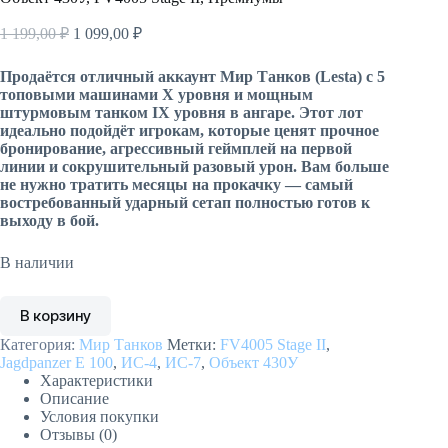
Первоначальная
Текущая
1 199,00
₽
1 099,00
₽
цена
цена:
составляла
1
Продаётся отличный аккаунт Мир Танков (Lesta) с 5
1
099,00 ₽.
топовыми машинами X уровня и мощным
199,00 ₽.
штурмовым танком IX уровня в ангаре. Этот лот
идеально подойдёт игрокам, которые ценят прочное
бронирование, агрессивный геймплей на первой
линии и сокрушительный разовый урон. Вам больше
не нужно тратить месяцы на прокачку — самый
востребованный ударный сетап полностью готов к
выходу в бой.
В наличии
В корзину
Категория:
Мир Танков
Метки:
FV4005 Stage II
,
Jagdpanzer E 100
,
ИС-4
,
ИС-7
,
Объект 430У
Характеристики
Описание
Условия покупки
Отзывы (0)