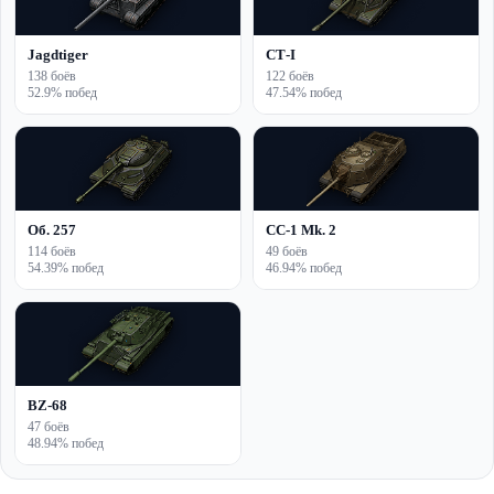
Jagdtiger
СТ-I
138 боёв
122 боёв
52.9% побед
47.54% побед
Об. 257
CC-1 Mk. 2
114 боёв
49 боёв
54.39% побед
46.94% побед
BZ-68
47 боёв
48.94% побед