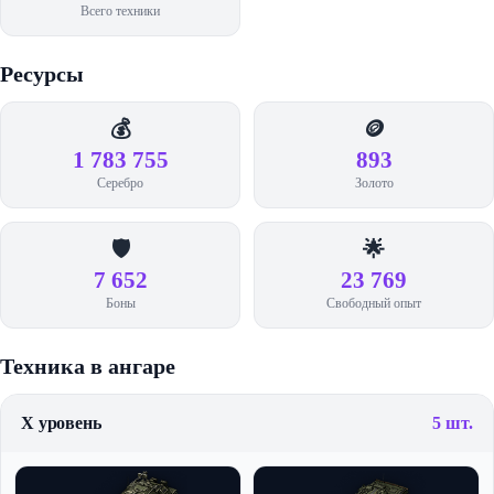
Всего техники
Ресурсы
💰
🪙
1 783 755
893
Серебро
Золото
🛡️
🌟
7 652
23 769
Боны
Свободный опыт
Техника в ангаре
X уровень
5 шт.