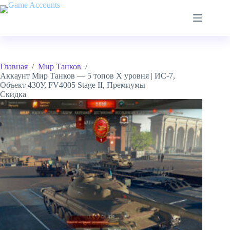
Перейти
к
сути
Главная
/
Мир Танков
/
Аккаунт Мир Танков — 5 топов X уровня | ИС-7,
Объект 430У, FV4005 Stage II, Премиумы
Скидка