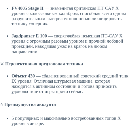
FV4005 Stage II
— знаменитая британская ПТ-САУ X
уровня с колоссальным калибром, способная всего одним
разрушительным выстрелом полностью ликвидировать
технику соперника.
Jagdpanzer E 100
— сверхтяжёлая немецкая ПТ-САУ X
уровня с огромным разовым уроном и прочной лобовой
проекцией, наводящая ужас на врагов на любом
направлении.
⚔️
Перспективная предтоповая техника
Объект 430
— сбалансированный советский средний танк
IX уровня. Отличная штурмовая машина, которая
находится в активном состоянии и готова приносить
удовольствие от игры прямо сейчас.
⭐️
Преимущества аккаунта
5 популярных и максимально востребованных топов X
уровня в ангаре.